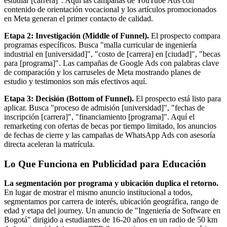
estudiar [carrera]". Aquí las campañas de YouTube Ads con
contenido de orientación vocacional y los artículos promocionados
en Meta generan el primer contacto de calidad.
Etapa 2: Investigación (Middle of Funnel).
El prospecto compara
programas específicos. Busca "malla curricular de ingeniería
industrial en [universidad]", "costo de [carrera] en [ciudad]", "becas
para [programa]". Las campañas de Google Ads con palabras clave
de comparación y los carruseles de Meta mostrando planes de
estudio y testimonios son más efectivos aquí.
Etapa 3: Decisión (Bottom of Funnel).
El prospecto está listo para
aplicar. Busca "proceso de admisión [universidad]", "fechas de
inscripción [carrera]", "financiamiento [programa]". Aquí el
remarketing con ofertas de becas por tiempo limitado, los anuncios
de fechas de cierre y las campañas de WhatsApp Ads con asesoría
directa aceleran la matrícula.
Lo Que Funciona en Publicidad para Educación
La segmentación por programa y ubicación duplica el retorno.
En lugar de mostrar el mismo anuncio institucional a todos,
segmentamos por carrera de interés, ubicación geográfica, rango de
edad y etapa del journey. Un anuncio de "Ingeniería de Software en
Bogotá" dirigido a estudiantes de 16-20 años en un radio de 50 km