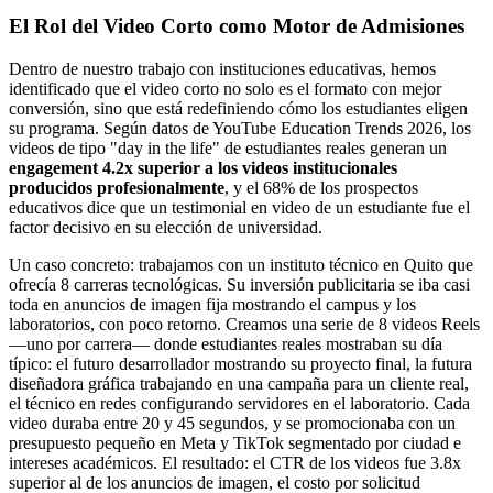
El Rol del Video Corto como Motor de Admisiones
Dentro de nuestro trabajo con instituciones educativas, hemos
identificado que el video corto no solo es el formato con mejor
conversión, sino que está redefiniendo cómo los estudiantes eligen
su programa. Según datos de YouTube Education Trends 2026, los
videos de tipo "day in the life" de estudiantes reales generan un
engagement 4.2x superior a los videos institucionales
producidos profesionalmente
, y el 68% de los prospectos
educativos dice que un testimonial en video de un estudiante fue el
factor decisivo en su elección de universidad.
Un caso concreto: trabajamos con un instituto técnico en Quito que
ofrecía 8 carreras tecnológicas. Su inversión publicitaria se iba casi
toda en anuncios de imagen fija mostrando el campus y los
laboratorios, con poco retorno. Creamos una serie de 8 videos Reels
—uno por carrera— donde estudiantes reales mostraban su día
típico: el futuro desarrollador mostrando su proyecto final, la futura
diseñadora gráfica trabajando en una campaña para un cliente real,
el técnico en redes configurando servidores en el laboratorio. Cada
video duraba entre 20 y 45 segundos, y se promocionaba con un
presupuesto pequeño en Meta y TikTok segmentado por ciudad e
intereses académicos. El resultado: el CTR de los videos fue 3.8x
superior al de los anuncios de imagen, el costo por solicitud