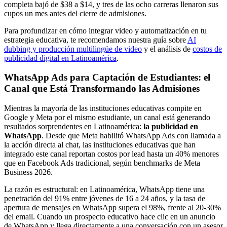
completa bajó de $38 a $14, y tres de las ocho carreras llenaron sus
cupos un mes antes del cierre de admisiones.
Para profundizar en cómo integrar video y automatización en tu
estrategia educativa, te recomendamos nuestra guía sobre
AI
dubbing y producción multilingüe de video
y el análisis de
costos de
publicidad digital en Latinoamérica
.
WhatsApp Ads para Captación de Estudiantes: el
Canal que Está Transformando las Admisiones
Mientras la mayoría de las instituciones educativas compite en
Google y Meta por el mismo estudiante, un canal está generando
resultados sorprendentes en Latinoamérica:
la publicidad en
WhatsApp
. Desde que Meta habilitó WhatsApp Ads con llamada a
la acción directa al chat, las instituciones educativas que han
integrado este canal reportan costos por lead hasta un 40% menores
que en Facebook Ads tradicional, según benchmarks de Meta
Business 2026.
La razón es estructural: en Latinoamérica, WhatsApp tiene una
penetración del 91% entre jóvenes de 16 a 24 años, y la tasa de
apertura de mensajes en WhatsApp supera el 98%, frente al 20-30%
del email. Cuando un prospecto educativo hace clic en un anuncio
de WhatsApp y llega directamente a una conversación con un asesor