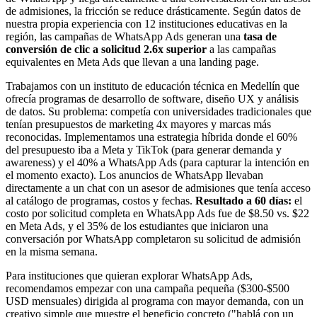
de admisiones, la fricción se reduce drásticamente. Según datos de
nuestra propia experiencia con 12 instituciones educativas en la
región, las campañas de WhatsApp Ads generan una
tasa de
conversión de clic a solicitud 2.6x superior
a las campañas
equivalentes en Meta Ads que llevan a una landing page.
Trabajamos con un instituto de educación técnica en Medellín que
ofrecía programas de desarrollo de software, diseño UX y análisis
de datos. Su problema: competía con universidades tradicionales que
tenían presupuestos de marketing 4x mayores y marcas más
reconocidas. Implementamos una estrategia híbrida donde el 60%
del presupuesto iba a Meta y TikTok (para generar demanda y
awareness) y el 40% a WhatsApp Ads (para capturar la intención en
el momento exacto). Los anuncios de WhatsApp llevaban
directamente a un chat con un asesor de admisiones que tenía acceso
al catálogo de programas, costos y fechas.
Resultado a 60 días:
el
costo por solicitud completa en WhatsApp Ads fue de $8.50 vs. $22
en Meta Ads, y el 35% de los estudiantes que iniciaron una
conversación por WhatsApp completaron su solicitud de admisión
en la misma semana.
Para instituciones que quieran explorar WhatsApp Ads,
recomendamos empezar con una campaña pequeña ($300-$500
USD mensuales) dirigida al programa con mayor demanda, con un
creativo simple que muestre el beneficio concreto ("hablá con un