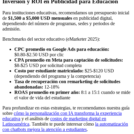
Inversión y ROI en Publicidad para Educación
Para instituciones educativas, recomendamos un presupuesto inicial
de
$1,500 a $5,000 USD mensuales
en publicidad digital,
dependiendo del número de programas, sedes y periodos de
admisión.
Benchmarks del sector educativo (eMarketer 2025):
CPC promedio en Google Ads para educación:
$0.80-$2.50 USD por clic
CPA promedio en Meta para captación de solicitudes:
$8-$25 USD por solicitud completa
Costo por estudiante matriculado:
$25-$120 USD
(dependiendo del programa y la competencia)
Tasa de recuperación con remarketing de solicitudes
abandonadas:
12-18%
ROAS promedio en primer año:
8:1 a 15:1 cuando se mide
el valor de vida del estudiante
Para profundizar en estas estrategias, te recomendamos nuestra guía
sobre
cómo la personalización con IA transforma la experiencia
educativa
y el análisis de
costos de marketing digital en
Latinoamérica
. También te puede interesar cómo
la automatización
con chatbots mejora la atención a estudiantes
.