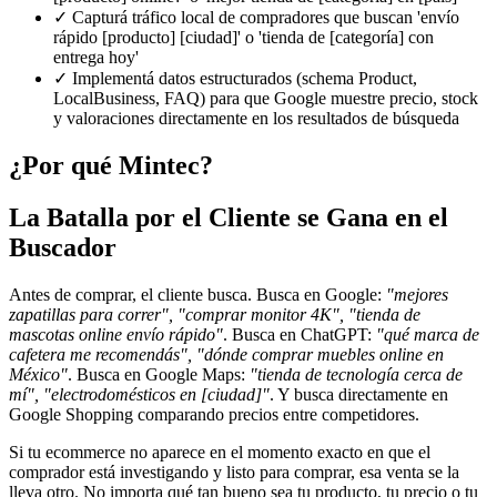
✓
Capturá tráfico local de compradores que buscan 'envío
rápido [producto] [ciudad]' o 'tienda de [categoría] con
entrega hoy'
✓
Implementá datos estructurados (schema Product,
LocalBusiness, FAQ) para que Google muestre precio, stock
y valoraciones directamente en los resultados de búsqueda
¿Por qué Mintec?
La Batalla por el Cliente se Gana en el
Buscador
Antes de comprar, el cliente busca. Busca en Google:
"mejores
zapatillas para correr", "comprar monitor 4K", "tienda de
mascotas online envío rápido"
. Busca en ChatGPT:
"qué marca de
cafetera me recomendás", "dónde comprar muebles online en
México"
. Busca en Google Maps:
"tienda de tecnología cerca de
mí", "electrodomésticos en [ciudad]"
. Y busca directamente en
Google Shopping comparando precios entre competidores.
Si tu ecommerce no aparece en el momento exacto en que el
comprador está investigando y listo para comprar, esa venta se la
lleva otro. No importa qué tan bueno sea tu producto, tu precio o tu