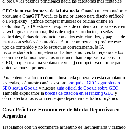
el blog y las páginas principales hacia las categorías más rentables.
GEO: la nueva frontera de la búsqueda.
Cuando un comprador le
pregunta a ChatGPT "¿cuál es la mejor laptop para diseño gráfico?"
o a Perplexity "¿dónde comprar muebles de oficina online en
Colombia?", la IA extrae su respuesta de contenido que ya existe en
la web: guías de compra, listas de mejores productos, reseñas
editoriales, fichas de producto con datos estructurados, y páginas de
marca con señales de autoridad. Si tu ecommerce no produce este
tipo de contenido y no lo estructura correctamente, la IA
recomendará a tu competencia. La buena noticia: la mayoría de los
ecommerce latinoamericanos ni siquiera han empezado a pensar en
GEO, lo que crea una ventana de ventaja competitiva enorme para
quien se mueva primero.
Para entender a fondo cómo la búsqueda generativa está cambiando
las reglas, leé nuestro análisis sobre
por qué el GEO sigue siendo
SEO según Google
y nuestra
guía oficial de Google sobre GEO
.
También explicamos la
brecha de citación en el ranking GEO
y
cómo afecta a los ecommerce que dependen del tráfico orgánico.
Caso Práctico: Ecommerce de Moda Deportiva en
Argentina
Trabajamos con un ecommerce argentino de indumentaria y calzado