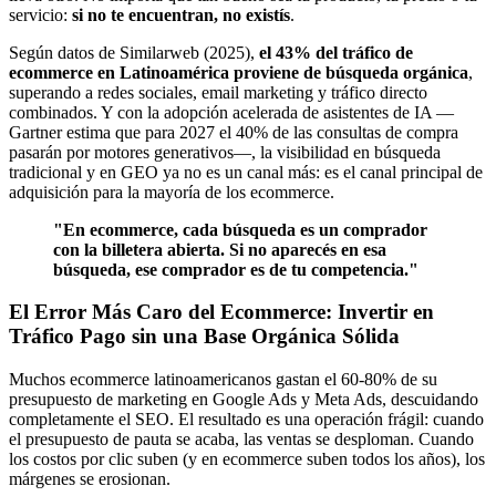
servicio:
si no te encuentran, no existís
.
Según datos de Similarweb (2025),
el 43% del tráfico de
ecommerce en Latinoamérica proviene de búsqueda orgánica
,
superando a redes sociales, email marketing y tráfico directo
combinados. Y con la adopción acelerada de asistentes de IA —
Gartner estima que para 2027 el 40% de las consultas de compra
pasarán por motores generativos—, la visibilidad en búsqueda
tradicional y en GEO ya no es un canal más: es el canal principal de
adquisición para la mayoría de los ecommerce.
"En ecommerce, cada búsqueda es un comprador
con la billetera abierta. Si no aparecés en esa
búsqueda, ese comprador es de tu competencia."
El Error Más Caro del Ecommerce: Invertir en
Tráfico Pago sin una Base Orgánica Sólida
Muchos ecommerce latinoamericanos gastan el 60-80% de su
presupuesto de marketing en Google Ads y Meta Ads, descuidando
completamente el SEO. El resultado es una operación frágil: cuando
el presupuesto de pauta se acaba, las ventas se desploman. Cuando
los costos por clic suben (y en ecommerce suben todos los años), los
márgenes se erosionan.