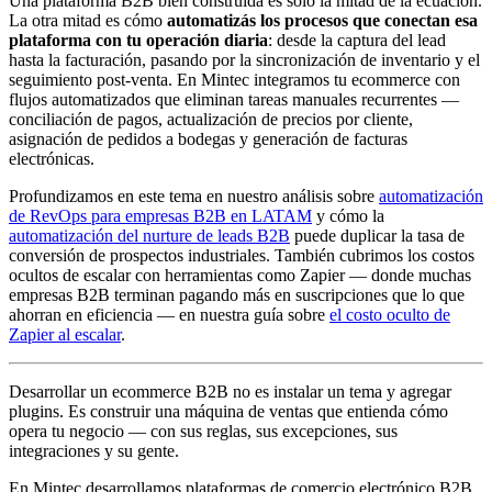
Una plataforma B2B bien construida es solo la mitad de la ecuación.
La otra mitad es cómo
automatizás los procesos que conectan esa
plataforma con tu operación diaria
: desde la captura del lead
hasta la facturación, pasando por la sincronización de inventario y el
seguimiento post-venta. En Mintec integramos tu ecommerce con
flujos automatizados que eliminan tareas manuales recurrentes —
conciliación de pagos, actualización de precios por cliente,
asignación de pedidos a bodegas y generación de facturas
electrónicas.
Profundizamos en este tema en nuestro análisis sobre
automatización
de RevOps para empresas B2B en LATAM
y cómo la
automatización del nurture de leads B2B
puede duplicar la tasa de
conversión de prospectos industriales. También cubrimos los costos
ocultos de escalar con herramientas como Zapier — donde muchas
empresas B2B terminan pagando más en suscripciones que lo que
ahorran en eficiencia — en nuestra guía sobre
el costo oculto de
Zapier al escalar
.
Desarrollar un ecommerce B2B no es instalar un tema y agregar
plugins. Es construir una máquina de ventas que entienda cómo
opera tu negocio — con sus reglas, sus excepciones, sus
integraciones y su gente.
En Mintec desarrollamos plataformas de comercio electrónico B2B