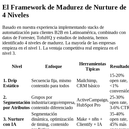
El Framework de Madurez de Nurture de
4 Niveles
Basado en nuestra experiencia implementando stacks de
automatización para clientes B2B en Latinoamérica, combinado con
datos de Forrester, TofuHQ y estudios de industria, hemos
identificado 4 niveles de madurez. La mayoría de las empresas
empieza en el nivel 1. La ventaja competitiva real empieza en el
nivel 3.
Herramientas
Nivel
Enfoque
Resultad
Típicas
15-20%
1. Drip
Secuencia fija, mismo
Mailchimp,
open rate,
Estático
contenido para todos
CRM básico
<1%
conversió
2.
Grupos por
25-30%
ActiveCampaign,
Segmentación
industria/cargo/empresa,
open rate,
HubSpot Pro
por Atributos
contenido diferenciado
3-6% CT
Segmentación
35-40%
3. Nurture
dinámica, optimización
Make + n8n +
open rate,
con IA
de timing, contenido
Clientify + IA
45% más