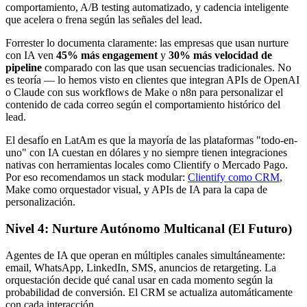
comportamiento, A/B testing automatizado, y cadencia inteligente
que acelera o frena según las señales del lead.
Forrester lo documenta claramente: las empresas que usan nurture
con IA ven
45% más engagement
y
30% más velocidad de
pipeline
comparado con las que usan secuencias tradicionales. No
es teoría — lo hemos visto en clientes que integran APIs de OpenAI
o Claude con sus workflows de Make o n8n para personalizar el
contenido de cada correo según el comportamiento histórico del
lead.
El desafío en LatAm es que la mayoría de las plataformas "todo-en-
uno" con IA cuestan en dólares y no siempre tienen integraciones
nativas con herramientas locales como Clientify o Mercado Pago.
Por eso recomendamos un stack modular:
Clientify como CRM
,
Make como orquestador visual, y APIs de IA para la capa de
personalización.
Nivel 4: Nurture Autónomo Multicanal (El Futuro)
Agentes de IA que operan en múltiples canales simultáneamente:
email, WhatsApp, LinkedIn, SMS, anuncios de retargeting. La
orquestación decide qué canal usar en cada momento según la
probabilidad de conversión. El CRM se actualiza automáticamente
con cada interacción.