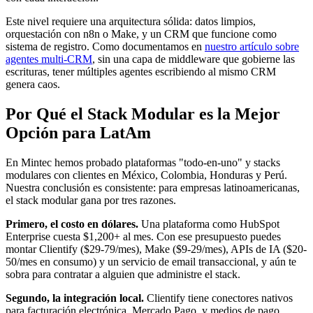
Este nivel requiere una arquitectura sólida: datos limpios,
orquestación con n8n o Make, y un CRM que funcione como
sistema de registro. Como documentamos en
nuestro artículo sobre
agentes multi-CRM
, sin una capa de middleware que gobierne las
escrituras, tener múltiples agentes escribiendo al mismo CRM
genera caos.
Por Qué el Stack Modular es la Mejor
Opción para LatAm
En Mintec hemos probado plataformas "todo-en-uno" y stacks
modulares con clientes en México, Colombia, Honduras y Perú.
Nuestra conclusión es consistente: para empresas latinoamericanas,
el stack modular gana por tres razones.
Primero, el costo en dólares.
Una plataforma como HubSpot
Enterprise cuesta $1,200+ al mes. Con ese presupuesto puedes
montar Clientify ($29-79/mes), Make ($9-29/mes), APIs de IA ($20-
50/mes en consumo) y un servicio de email transaccional, y aún te
sobra para contratar a alguien que administre el stack.
Segundo, la integración local.
Clientify tiene conectores nativos
para facturación electrónica, Mercado Pago, y medios de pago