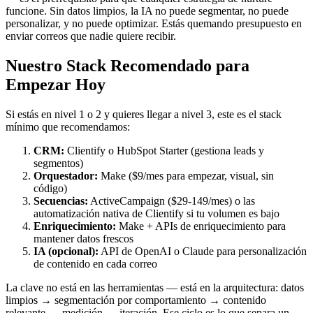
funcione. Sin datos limpios, la IA no puede segmentar, no puede
personalizar, y no puede optimizar. Estás quemando presupuesto en
enviar correos que nadie quiere recibir.
Nuestro Stack Recomendado para
Empezar Hoy
Si estás en nivel 1 o 2 y quieres llegar a nivel 3, este es el stack
mínimo que recomendamos:
CRM:
Clientify o HubSpot Starter (gestiona leads y
segmentos)
Orquestador:
Make ($9/mes para empezar, visual, sin
código)
Secuencias:
ActiveCampaign ($29-149/mes) o las
automatización nativa de Clientify si tu volumen es bajo
Enriquecimiento:
Make + APIs de enriquecimiento para
mantener datos frescos
IA (opcional):
API de OpenAI o Claude para personalización
de contenido en cada correo
La clave no está en las herramientas — está en la arquitectura: datos
limpios → segmentación por comportamiento → contenido
relevante → medición → iteración. Ese ciclo es lo que separa un