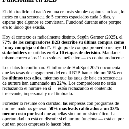
El drip tradicional nació en una era más simple: capturas un lead, lo
metes en una secuencia de 5 correos espaciados cada 3 días, y
esperas que algunos se conviertan. Funcionó durante años porque
era lo único que existía.
Hoy el contexto es radicalmente distinto. Según Gartner (2025), el
77% de los compradores B2B describe su última compra como
"muy compleja o difícil"
. El grupo de compra promedio incluye
11
stakeholders
repartidos en
6 a 10 etapas de decisión
. Mandar el
mismo correo a los 11 no solo es inefectivo — es contraproducente.
Los datos lo confirman. El informe de HubSpot 2025 documenta
que las tasas de engagement del email B2B han caído
un 18% en
los últimos tres años
, mientras que las tasas de baja en secuencias
de nurture han aumentado
un 22%
. Los compradores no están
rechazando el nurture en sí — están rechazando el contenido
irrelevante, impersonal y mal timbrado.
Forrester lo resume con claridad: las empresas con programas de
nurture maduros generan
50% más leads calificados a un 33%
menor costo por lead
que aquellas sin nurture sistemático. La
oportunidad no está en discutir si el nurture funciona — está en por
qué tan pocas empresas lo hacen bien.