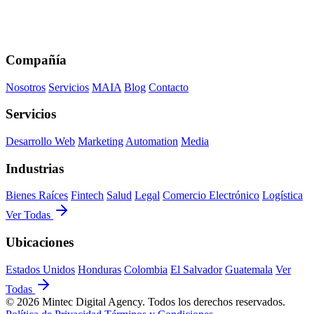
Compañía
Nosotros
Servicios
MAIA
Blog
Contacto
Servicios
Desarrollo Web
Marketing
Automation
Media
Industrias
Bienes Raíces
Fintech
Salud
Legal
Comercio Electrónico
Logística
Ver Todas
Ubicaciones
Estados Unidos
Honduras
Colombia
El Salvador
Guatemala
Ver
Todas
© 2026 Mintec Digital Agency. Todos los derechos reservados.