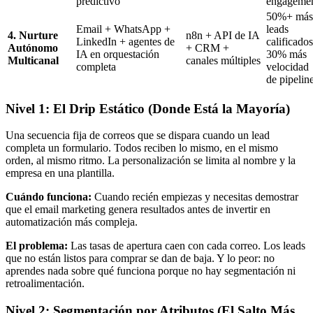
predictivo
engageme
50%+ más
Email + WhatsApp +
leads
4. Nurture
n8n + API de IA
LinkedIn + agentes de
calificados
Autónomo
+ CRM +
IA en orquestación
30% más
Multicanal
canales múltiples
completa
velocidad
de pipelin
Nivel 1: El Drip Estático (Donde Está la Mayoría)
Una secuencia fija de correos que se dispara cuando un lead
completa un formulario. Todos reciben lo mismo, en el mismo
orden, al mismo ritmo. La personalización se limita al nombre y la
empresa en una plantilla.
Cuándo funciona:
Cuando recién empiezas y necesitas demostrar
que el email marketing genera resultados antes de invertir en
automatización más compleja.
El problema:
Las tasas de apertura caen con cada correo. Los leads
que no están listos para comprar se dan de baja. Y lo peor: no
aprendes nada sobre qué funciona porque no hay segmentación ni
retroalimentación.
Nivel 2: Segmentación por Atributos (El Salto Más