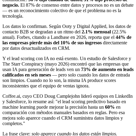
negocio.
El 87% de consenso entre datos y procesos no es un debate
— es un reconocimiento colectivo de que el problema no es la
tecnología.
Los datos lo confirman. Según Ooty y Digital Applied, los datos de
contacto B2B se degradan a un ritmo del
2.1% mensual
(22.5%
anual). Forbes, citando a Landbase en 2026, reporta que el
44% de
las empresas pierde más del 10% de sus ingresos
directamente
por datos desactualizados en CRM.
Y el lead scoring con IA no está exento. Un estudio de Salesforce y
The Starr Conspiracy (mayo 2026) encontró que las empresas que
usan IA para generación de leads ven un
73% de aumento en leads
calificados en seis meses
— pero solo cuando los datos de entrada
son limpios. Cuando no lo son, la misma IA produce scores
inconsistentes que el equipo de ventas ignora.
Coffee.ai, cuyo CEO Doug Camplejohn lideró equipos en LinkedIn
y Salesforce, lo resume así: "el lead scoring predictivo basado en
machine learning puede mejorar la precisión hasta un
60%
en
comparación con métodos manuales basados en reglas. Pero esa
mejora solo aparece cuando el CRM suministra datos limpios y
completos."
La frase clave:
solo aparece cuando los datos están limpios.