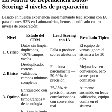
Scoring: 4 niveles de preparación
Basado en nuestra experiencia implementando lead scoring con IA
para clientes B2B en Latinoamérica, hemos identificado cuatro
niveles de preparación:
Estado del
Lead Scoring
Nivel
Resultado Típico
CRM
con IA
Datos sin limpiar,
El equipo de
duplicados,
Falla o produce
ventas ignora el
1. Crítico
>30% campos
scores aleatorios
sistema a los 30
vacíos
días
Desduplicado,
Funciona
Mejora leve en
correos
parcialmente —
conversión, pero
2. Básico
validados,
50-60% de
scores poco
campos mínimos
precisión
confiables
completos
75-85% de
Aumento
Enriquecido con
precisión, scores
sostenido en leads
datos
3. Óptimo
correlacionados
calificados, equipo
firmográficos y
con conversión
confía en el
de tecnología
real
sistema
Enriquecimiento