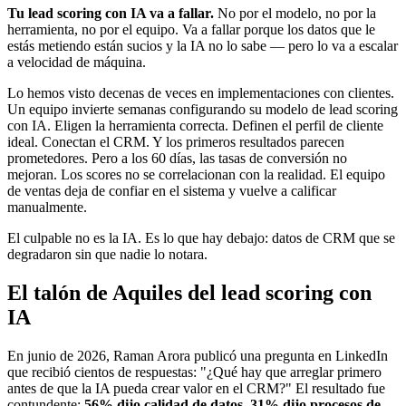
Tu lead scoring con IA va a fallar.
No por el modelo, no por la
herramienta, no por el equipo. Va a fallar porque los datos que le
estás metiendo están sucios y la IA no lo sabe — pero lo va a escalar
a velocidad de máquina.
Lo hemos visto decenas de veces en implementaciones con clientes.
Un equipo invierte semanas configurando su modelo de lead scoring
con IA. Eligen la herramienta correcta. Definen el perfil de cliente
ideal. Conectan el CRM. Y los primeros resultados parecen
prometedores. Pero a los 60 días, las tasas de conversión no
mejoran. Los scores no se correlacionan con la realidad. El equipo
de ventas deja de confiar en el sistema y vuelve a calificar
manualmente.
El culpable no es la IA. Es lo que hay debajo: datos de CRM que se
degradaron sin que nadie lo notara.
El talón de Aquiles del lead scoring con
IA
En junio de 2026, Raman Arora publicó una pregunta en LinkedIn
que recibió cientos de respuestas: "¿Qué hay que arreglar primero
antes de que la IA pueda crear valor en el CRM?" El resultado fue
contundente:
56% dijo calidad de datos, 31% dijo procesos de