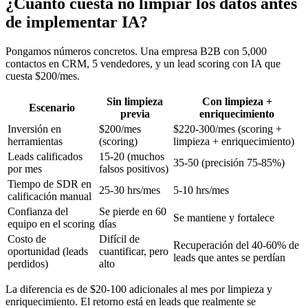
¿Cuánto cuesta no limpiar los datos antes
de implementar IA?
Pongamos números concretos. Una empresa B2B con 5,000
contactos en CRM, 5 vendedores, y un lead scoring con IA que
cuesta $200/mes.
Sin limpieza
Con limpieza +
Escenario
previa
enriquecimiento
Inversión en
$200/mes
$220-300/mes (scoring +
herramientas
(scoring)
limpieza + enriquecimiento)
Leads calificados
15-20 (muchos
35-50 (precisión 75-85%)
por mes
falsos positivos)
Tiempo de SDR en
25-30 hrs/mes
5-10 hrs/mes
calificación manual
Confianza del
Se pierde en 60
Se mantiene y fortalece
equipo en el scoring
días
Costo de
Difícil de
Recuperación del 40-60% de
oportunidad (leads
cuantificar, pero
leads que antes se perdían
perdidos)
alto
La diferencia es de $20-100 adicionales al mes por limpieza y
enriquecimiento. El retorno está en leads que realmente se