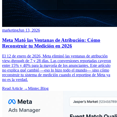
marketing
Jun 13, 2026
Meta Mató las Ventanas de Atribución: Cómo
Reconstruir tu Medición en 2026
El 12 de enero de 2026, Meta eliminó las ventanas de atribución
view-through de 7 y 28 días. Las conversiones reportadas cayeron
entre 15% y 40% para la mayoría de los anunciantes. Este artículo
no explica qué cambió —eso lo hizo todo el mundo— sino cómo
reconstruir tu sistema de medición cuando el reporting de Meta ya
no es la verdad.
Read Article →
Mintec.Blog