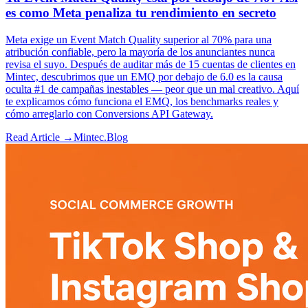
es como Meta penaliza tu rendimiento en secreto
Meta exige un Event Match Quality superior al 70% para una
atribución confiable, pero la mayoría de los anunciantes nunca
revisa el suyo. Después de auditar más de 15 cuentas de clientes en
Mintec, descubrimos que un EMQ por debajo de 6.0 es la causa
oculta #1 de campañas inestables — peor que un mal creativo. Aquí
te explicamos cómo funciona el EMQ, los benchmarks reales y
cómo arreglarlo con Conversions API Gateway.
Read Article →
Mintec.Blog