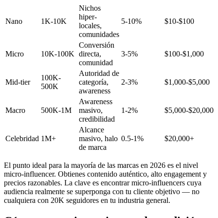
Nichos
hiper-
Nano
1K-10K
5-10%
$10-$100
locales,
comunidades
Conversión
Micro
10K-100K
directa,
3-5%
$100-$1,000
comunidad
Autoridad de
100K-
Mid-tier
categoría,
2-3%
$1,000-$5,000
500K
awareness
Awareness
Macro
500K-1M
masivo,
1-2%
$5,000-$20,000
credibilidad
Alcance
Celebridad
1M+
masivo, halo
0.5-1%
$20,000+
de marca
El punto ideal para la mayoría de las marcas en 2026 es el nivel
micro-influencer. Obtienes contenido auténtico, alto engagement y
precios razonables. La clave es encontrar micro-influencers cuya
audiencia realmente se superponga con tu cliente objetivo — no
cualquiera con 20K seguidores en tu industria general.