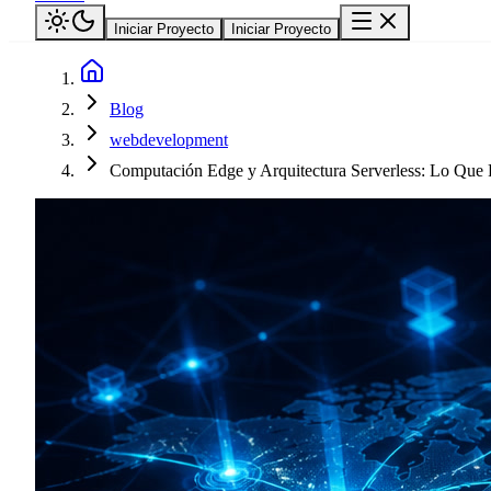
Iniciar Proyecto
Iniciar Proyecto
Blog
webdevelopment
Computación Edge y Arquitectura Serverless: Lo Que