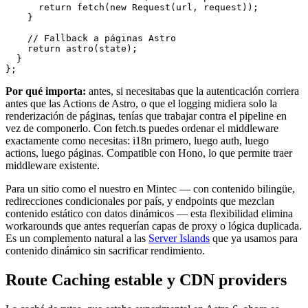
      return fetch(new Request(url, request));

    }

    // Fallback a páginas Astro

    return astro(state);

  }

Por qué importa:
antes, si necesitabas que la autenticación corriera
antes que las Actions de Astro, o que el logging midiera solo la
renderización de páginas, tenías que trabajar contra el pipeline en
vez de componerlo. Con fetch.ts puedes ordenar el middleware
exactamente como necesitas: i18n primero, luego auth, luego
actions, luego páginas. Compatible con Hono, lo que permite traer
middleware existente.
Para un sitio como el nuestro en Mintec — con contenido bilingüe,
redirecciones condicionales por país, y endpoints que mezclan
contenido estático con datos dinámicos — esta flexibilidad elimina
workarounds que antes requerían capas de proxy o lógica duplicada.
Es un complemento natural a las
Server Islands
que ya usamos para
contenido dinámico sin sacrificar rendimiento.
Route Caching estable y CDN providers