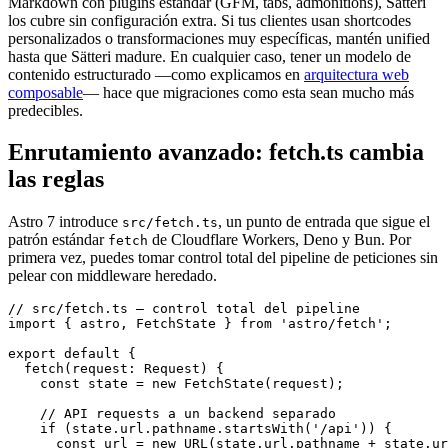
Markdown con plugins estándar (GFM, tabs, admonitions), Sätteri
los cubre sin configuración extra. Si tus clientes usan shortcodes
personalizados o transformaciones muy específicas, mantén unified
hasta que Sätteri madure. En cualquier caso, tener un modelo de
contenido estructurado —como explicamos en
arquitectura web
composable
— hace que migraciones como esta sean mucho más
predecibles.
Enrutamiento avanzado: fetch.ts cambia
las reglas
Astro 7 introduce
, un punto de entrada que sigue el
src/fetch.ts
patrón estándar
de Cloudflare Workers, Deno y Bun. Por
fetch
primera vez, puedes tomar control total del pipeline de peticiones sin
pelear con middleware heredado.
// src/fetch.ts — control total del pipeline

import { astro, FetchState } from 'astro/fetch';

export default {

  fetch(request: Request) {

    const state = new FetchState(request);

    // API requests a un backend separado

    if (state.url.pathname.startsWith('/api')) {

      const url = new URL(state.url.pathname + state.ur