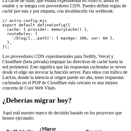
La caché de rutas, que estaba experimental en Astro 6, ahora es
estable y se integra con proveedores CDN. Puedes definir reglas de
caché por ruta y por etiqueta, con invalidación vía webhook:
// astro.config.mjs

export default defineConfig({

  cache: { provider: memoryCache() },

  routeRules: {

    '/blog/[...path]': { maxAge: 300, swr: 60 },

  },

Los proveedores CDN experimentales para Netlify, Vercel y
Cloudflare (beta privada) empujan las directivas de caché hasta la
red perimetral. Esto significa que las respuestas cacheadas se sirven
desde el edge sin invocar la función server. Para sitios con tráfico de
LatAm, donde la latencia al origen puede ser alta, tener respuestas
cacheadas en el POP de Cloudflare más cercano es una mejora
concreta de Core Web Vitals.
¿Deberías migrar hoy?
Aquí está nuestro marco de decisión basado en los proyectos que
hemos ejecutado:
¿Migrar