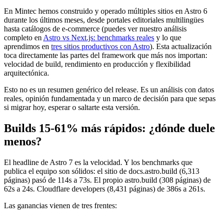
En Mintec hemos construido y operado múltiples sitios en Astro 6
durante los últimos meses, desde portales editoriales multilingües
hasta catálogos de e-commerce (puedes ver nuestro análisis
completo en
Astro vs Next.js: benchmarks reales
y lo que
aprendimos en
tres sitios productivos con Astro
). Esta actualización
toca directamente las partes del framework que más nos importan:
velocidad de build, rendimiento en producción y flexibilidad
arquitectónica.
Esto no es un resumen genérico del release. Es un análisis con datos
reales, opinión fundamentada y un marco de decisión para que sepas
si migrar hoy, esperar o saltarte esta versión.
Builds 15-61% más rápidos: ¿dónde duele
menos?
El headline de Astro 7 es la velocidad. Y los benchmarks que
publica el equipo son sólidos: el sitio de docs.astro.build (6,313
páginas) pasó de 114s a 73s. El propio astro.build (308 páginas) de
62s a 24s. Cloudflare developers (8,431 páginas) de 386s a 261s.
Las ganancias vienen de tres frentes: