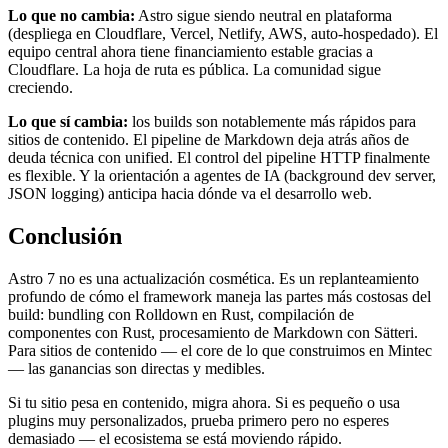
Lo que no cambia:
Astro sigue siendo neutral en plataforma
(despliega en Cloudflare, Vercel, Netlify, AWS, auto-hospedado). El
equipo central ahora tiene financiamiento estable gracias a
Cloudflare. La hoja de ruta es pública. La comunidad sigue
creciendo.
Lo que sí cambia:
los builds son notablemente más rápidos para
sitios de contenido. El pipeline de Markdown deja atrás años de
deuda técnica con unified. El control del pipeline HTTP finalmente
es flexible. Y la orientación a agentes de IA (background dev server,
JSON logging) anticipa hacia dónde va el desarrollo web.
Conclusión
Astro 7 no es una actualización cosmética. Es un replanteamiento
profundo de cómo el framework maneja las partes más costosas del
build: bundling con Rolldown en Rust, compilación de
componentes con Rust, procesamiento de Markdown con Sätteri.
Para sitios de contenido — el core de lo que construimos en Mintec
— las ganancias son directas y medibles.
Si tu sitio pesa en contenido, migra ahora. Si es pequeño o usa
plugins muy personalizados, prueba primero pero no esperes
demasiado — el ecosistema se está moviendo rápido.