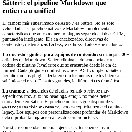
Sätteri: el pipeline Markdown que
entierra a unified
El cambio más subestimado de Astro 7 es Sätteri. No es solo
velocidad — el pipeline nativo de Markdown implementa
características que antes requerían plugins separados: tablas GFM,
puntuación inteligente, IDs en encabezados, directivas de
contenedor, matemáticas LaTeX, wikilinks. Todo viene incluido.
Lo que esto significa para equipos de contenido:
si manejas 500+
artículos en Markdown, Sätteri elimina la dependencia de una
cadena de plugins JavaScript que se arrastraba desde la era de
unified. Cada plugin en unified recorre el AST completo. Sätteri
permite que los plugins declaren solo los nodos que les interesan,
saltándose el resto. En sitios grandes, la diferencia es dramática.
La trampa:
si dependes de plugins remark o rehype muy
específicos (toc, autolink headings, emoji), no todos tienen
equivalente en Sätteri. El pipeline unified sigue disponible via
, pero es explícitamente el camino
@astrojs/markdown-remark
legacy. Los equipos con personalizaciones profundas de Markdown
deben probar la migración antes de comprometerse.
Nuestra recomendación para agencias: si tus clientes usan