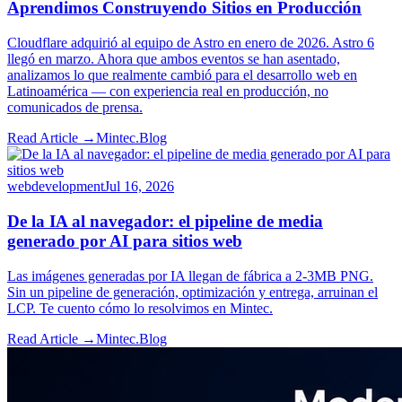
Aprendimos Construyendo Sitios en Producción
Cloudflare adquirió al equipo de Astro en enero de 2026. Astro 6
llegó en marzo. Ahora que ambos eventos se han asentado,
analizamos lo que realmente cambió para el desarrollo web en
Latinoamérica — con experiencia real en producción, no
comunicados de prensa.
Read Article →
Mintec.Blog
webdevelopment
Jul 16, 2026
De la IA al navegador: el pipeline de media
generado por AI para sitios web
Las imágenes generadas por IA llegan de fábrica a 2-3MB PNG.
Sin un pipeline de generación, optimización y entrega, arruinan el
LCP. Te cuento cómo lo resolvimos en Mintec.
Read Article →
Mintec.Blog