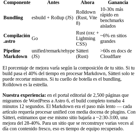
Componente
Antes
Ahora
Ganancia
10-30x más
Rolldown
rápido en
Bundling
esbuild + Rollup (JS)
(Rust, Vite
benchmarks
8)
aislados
Rust (oxc +
Compilación
~6% en sitios
Go
Lightning
.astro
grandes
CSS)
Pipeline
unified/remark/rehype
Sätteri
>60s en docs de
Markdown
(JS)
(Rust)
Cloudflare
El porcentaje de mejora varía según la composición de tu sitio. Si tu
build pasa el 40% del tiempo en procesar Markdown, Sätteri solo te
puede recortar minutos. Si tu cuello de botella es el bundling,
Rolldown es la estrella.
Nuestra experiencia:
en el portal editorial de 2,500 páginas que
migramos de WordPress a Astro 6, el build completo tomaba 4
minutos 12 segundos. El Markdown era el paso más lento — cada
artículo requería procesar unified con media docena de plugins. Con
Sätteri, estimamos que ese mismo sitio bajaría a ~2:30-3:00, una
mejora del 28-40%. Para un sitio que se reconstruye varias veces al
día con contenido fresco, eso es tiempo de equipo recuperado.