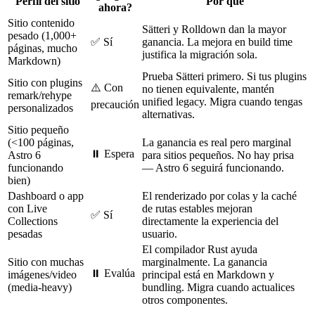
Perfil del sitio
Por qué
ahora?
Sitio contenido
Sätteri y Rolldown dan la mayor
pesado (1,000+
✅ Sí
ganancia. La mejora en build time
páginas, mucho
justifica la migración sola.
Markdown)
Prueba Sätteri primero. Si tus plugins
Sitio con plugins
⚠️ Con
no tienen equivalente, mantén
remark/rehype
unified legacy. Migra cuando tengas
precaución
personalizados
alternativas.
Sitio pequeño
(<100 páginas,
La ganancia es real pero marginal
⏸️ Espera
Astro 6
para sitios pequeños. No hay prisa
funcionando
— Astro 6 seguirá funcionando.
bien)
Dashboard o app
El renderizado por colas y la caché
con Live
de rutas estables mejoran
✅ Sí
Collections
directamente la experiencia del
pesadas
usuario.
El compilador Rust ayuda
Sitio con muchas
marginalmente. La ganancia
⏸️ Evalúa
imágenes/video
principal está en Markdown y
(media-heavy)
bundling. Migra cuando actualices
otros componentes.