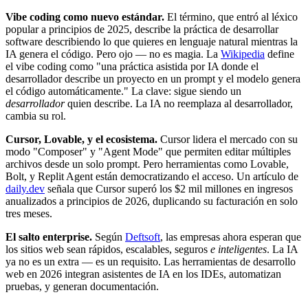
Vibe coding como nuevo estándar.
El término, que entró al léxico
popular a principios de 2025, describe la práctica de desarrollar
software describiendo lo que quieres en lenguaje natural mientras la
IA genera el código. Pero ojo — no es magia. La
Wikipedia
define
el vibe coding como "una práctica asistida por IA donde el
desarrollador describe un proyecto en un prompt y el modelo genera
el código automáticamente." La clave: sigue siendo un
desarrollador
quien describe. La IA no reemplaza al desarrollador,
cambia su rol.
Cursor, Lovable, y el ecosistema.
Cursor lidera el mercado con su
modo "Composer" y "Agent Mode" que permiten editar múltiples
archivos desde un solo prompt. Pero herramientas como Lovable,
Bolt, y Replit Agent están democratizando el acceso. Un artículo de
daily.dev
señala que Cursor superó los $2 mil millones en ingresos
anualizados a principios de 2026, duplicando su facturación en solo
tres meses.
El salto enterprise.
Según
Deftsoft
, las empresas ahora esperan que
los sitios web sean rápidos, escalables, seguros
e inteligentes
. La IA
ya no es un extra — es un requisito. Las herramientas de desarrollo
web en 2026 integran asistentes de IA en los IDEs, automatizan
pruebas, y generan documentación.