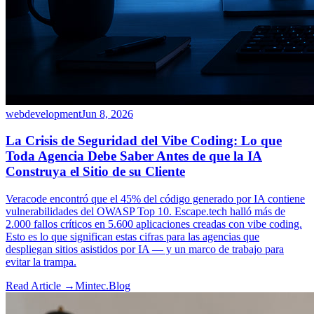
webdevelopment
Jun 8, 2026
La Crisis de Seguridad del Vibe Coding: Lo que
Toda Agencia Debe Saber Antes de que la IA
Construya el Sitio de su Cliente
Veracode encontró que el 45% del código generado por IA contiene
vulnerabilidades del OWASP Top 10. Escape.tech halló más de
2.000 fallos críticos en 5.600 aplicaciones creadas con vibe coding.
Esto es lo que significan estas cifras para las agencias que
despliegan sitios asistidos por IA — y un marco de trabajo para
evitar la trampa.
Read Article →
Mintec.Blog