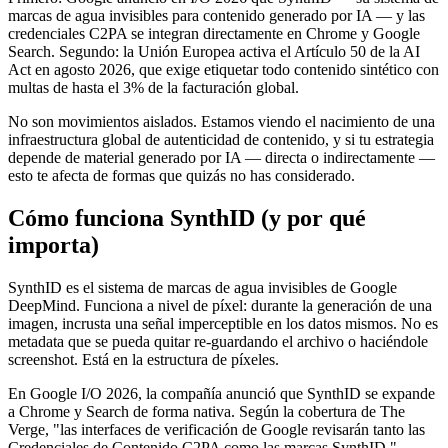
marcas de agua invisibles para contenido generado por IA — y las
credenciales C2PA se integran directamente en Chrome y Google
Search. Segundo: la Unión Europea activa el Artículo 50 de la AI
Act en agosto 2026, que exige etiquetar todo contenido sintético con
multas de hasta el 3% de la facturación global.
No son movimientos aislados. Estamos viendo el nacimiento de una
infraestructura global de autenticidad de contenido, y si tu estrategia
depende de material generado por IA — directa o indirectamente —
esto te afecta de formas que quizás no has considerado.
Cómo funciona SynthID (y por qué
importa)
SynthID es el sistema de marcas de agua invisibles de Google
DeepMind. Funciona a nivel de píxel: durante la generación de una
imagen, incrusta una señal imperceptible en los datos mismos. No es
metadata que se pueda quitar re-guardando el archivo o haciéndole
screenshot. Está en la estructura de píxeles.
En Google I/O 2026, la compañía anunció que SynthID se expande
a Chrome y Search de forma nativa. Según la cobertura de The
Verge, "las interfaces de verificación de Google revisarán tanto las
Credenciales de Contenido C2PA como las marcas SynthID."