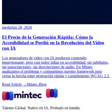
media
Jun 28, 2026
El Precio de la Generación Rápida: Cómo la
Accesibilidad se Perdió en la Revolución del Video
con IA
Los generadores de video con IA producen contenido
impresionante, pero casi todos fallan en accesibilidad: sin subtítulos,
sin transcripciones, sin descripciones de audio. En Mintec
analizamos el problema y compartimos nuestro framework para
cerrar la brecha entre generación rápida y cumplimiento WCAG 2.2.
Read Article →
Mintec.Blog
Talento Global. Nativo en IA. Probado en batalla.