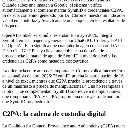
Cuando subes una imagen a Google, el sistema verifica
automáticamente si contiene marcas SynthID o credenciales C2PA.
Si detecta contenido generado por IA, Chrome muestra un indicador
visual en la interfaz y Search añade una etiqueta en los resultados de
búsqueda.
OpenAI también se sumó al estándar. En mayo 2026, integró
SynthID en las imágenes generadas por ChatGPT, Codex y la API
de OpenAI. Esto significa que cualquier imagen creada con DALL-
E 3 o ChatGPT Plus ya lleva una doble capa de señal de
procedencia: la marca de agua de SynthID a nivel de píxel y las
credenciales C2PA como metadata criptográfica.
La diferencia entre ambas es importante. Como explica Internet Pros
en su análisis de abril 2026: "SynthID prueba la participación de IA
a nivel de píxel, mientras que C2PA prueba la procedencia a través
de un manifiesto a prueba de manipulaciones." Una no reemplaza a
la otra — se complementan. SynthID sobrevive a manipulaciones
que romperían C2PA, y C2PA proporciona un registro de auditoría
que SynthID no puede ofrecer.
C2PA: la cadena de custodia digital
La Coalition for Content Provenance and Authenticity (C2PA) no es