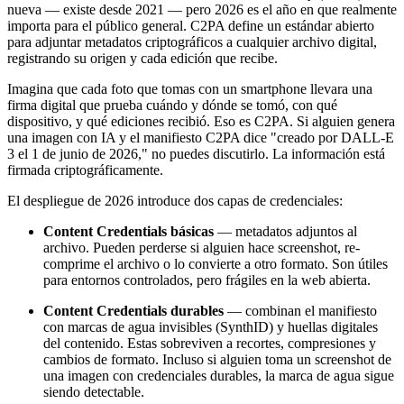
nueva — existe desde 2021 — pero 2026 es el año en que realmente
importa para el público general. C2PA define un estándar abierto
para adjuntar metadatos criptográficos a cualquier archivo digital,
registrando su origen y cada edición que recibe.
Imagina que cada foto que tomas con un smartphone llevara una
firma digital que prueba cuándo y dónde se tomó, con qué
dispositivo, y qué ediciones recibió. Eso es C2PA. Si alguien genera
una imagen con IA y el manifiesto C2PA dice "creado por DALL-E
3 el 1 de junio de 2026," no puedes discutirlo. La información está
firmada criptográficamente.
El despliegue de 2026 introduce dos capas de credenciales:
Content Credentials básicas
— metadatos adjuntos al
archivo. Pueden perderse si alguien hace screenshot, re-
comprime el archivo o lo convierte a otro formato. Son útiles
para entornos controlados, pero frágiles en la web abierta.
Content Credentials durables
— combinan el manifiesto
con marcas de agua invisibles (SynthID) y huellas digitales
del contenido. Estas sobreviven a recortes, compresiones y
cambios de formato. Incluso si alguien toma un screenshot de
una imagen con credenciales durables, la marca de agua sigue
siendo detectable.