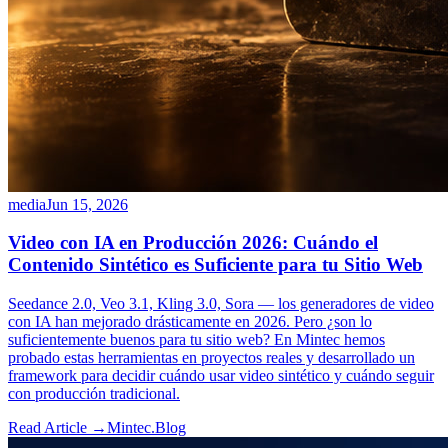
media
Jun 15, 2026
Video con IA en Producción 2026: Cuándo el
Contenido Sintético es Suficiente para tu Sitio Web
Seedance 2.0, Veo 3.1, Kling 3.0, Sora — los generadores de video
con IA han mejorado drásticamente en 2026. Pero ¿son lo
suficientemente buenos para tu sitio web? En Mintec hemos
probado estas herramientas en proyectos reales y desarrollado un
framework para decidir cuándo usar video sintético y cuándo seguir
con producción tradicional.
Read Article →
Mintec.Blog