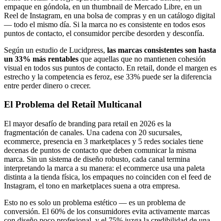
empaque en góndola, en un thumbnail de Mercado Libre, en un
Reel de Instagram, en una bolsa de compras y en un catálogo digital
— todo el mismo día. Si la marca no es consistente en todos esos
puntos de contacto, el consumidor percibe desorden y desconfía.
Según un estudio de Lucidpress,
las marcas consistentes son hasta
un 33% más rentables
que aquellas que no mantienen cohesión
visual en todos sus puntos de contacto. En retail, donde el margen es
estrecho y la competencia es feroz, ese 33% puede ser la diferencia
entre perder dinero o crecer.
El Problema del Retail Multicanal
El mayor desafío de branding para retail en 2026 es la
fragmentación de canales. Una cadena con 20 sucursales,
ecommerce, presencia en 3 marketplaces y 5 redes sociales tiene
decenas de puntos de contacto que deben comunicar la misma
marca. Sin un sistema de diseño robusto, cada canal termina
interpretando la marca a su manera: el ecommerce usa una paleta
distinta a la tienda física, los empaques no coinciden con el feed de
Instagram, el tono en marketplaces suena a otra empresa.
Esto no es solo un problema estético — es un problema de
conversión. El 60% de los consumidores evita activamente marcas
con diseño poco profesional, y el 75% juzga la credibilidad de una