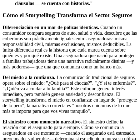
cláusulas — se cuenta con historias."
Cómo el Storytelling Transforma el Sector Seguros
Diferenciación en un mar de pólizas idénticas.
Cuando un
consumidor compara seguros de auto, salud o vida, descubre que las
coberturas son prácticamente iguales entre aseguradoras: misma
responsabilidad civil, mismas exclusiones, mismos deducibles. La
única diferencia real es la historia que cada marca cuenta sobre
quién es y por qué existe. Una aseguradora que nació para proteger
a familias trabajadoras tiene una narrativa radicalmente distinta —y
más poderosa— que una que comunica como un banco más.
Del miedo a la confianza.
La comunicación tradicional de seguros
opera sobre el miedo: "¿Qué pasa si chocás?", "¿Y si te enfermás?",
"¿Quién va a cuidar a tu familia?" Este enfoque genera interés
inmediato, pero también genera ansiedad y desconfianza. El
storytelling transforma el miedo en confianza: en lugar de "protegete
de lo peor", la narrativa correcta es "nosotros cuidamos de lo que
más te importa para que vos vivas tranquilo".
El siniestro como momento narrativo.
El siniestro define la
relación con el asegurado para siempre. Cómo se comunica la
aseguradora en ese momento —cuando el asegurado está estresado,
preocupado, vulnerable— determina si ese cliente renueva su póliza