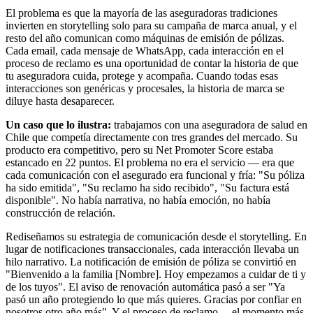
El problema es que la mayoría de las aseguradoras tradiciones
invierten en storytelling solo para su campaña de marca anual, y el
resto del año comunican como máquinas de emisión de pólizas.
Cada email, cada mensaje de WhatsApp, cada interacción en el
proceso de reclamo es una oportunidad de contar la historia de que
tu aseguradora cuida, protege y acompaña. Cuando todas esas
interacciones son genéricas y procesales, la historia de marca se
diluye hasta desaparecer.
Un caso que lo ilustra:
trabajamos con una aseguradora de salud en
Chile que competía directamente con tres grandes del mercado. Su
producto era competitivo, pero su Net Promoter Score estaba
estancado en 22 puntos. El problema no era el servicio — era que
cada comunicación con el asegurado era funcional y fría: "Su póliza
ha sido emitida", "Su reclamo ha sido recibido", "Su factura está
disponible". No había narrativa, no había emoción, no había
construcción de relación.
Rediseñamos su estrategia de comunicación desde el storytelling. En
lugar de notificaciones transaccionales, cada interacción llevaba un
hilo narrativo. La notificación de emisión de póliza se convirtió en
"Bienvenido a la familia [Nombre]. Hoy empezamos a cuidar de ti y
de los tuyos". El aviso de renovación automática pasó a ser "Ya
pasó un año protegiendo lo que más quieres. Gracias por confiar en
nosotros otro año más". Y el proceso de reclamo —el momento más