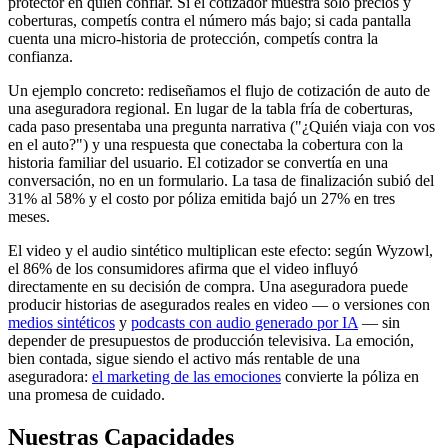
protector en quien confiar. Si el cotizador muestra solo precios y
coberturas, competís contra el número más bajo; si cada pantalla
cuenta una micro-historia de protección, competís contra la
confianza.
Un ejemplo concreto: rediseñamos el flujo de cotización de auto de
una aseguradora regional. En lugar de la tabla fría de coberturas,
cada paso presentaba una pregunta narrativa ("¿Quién viaja con vos
en el auto?") y una respuesta que conectaba la cobertura con la
historia familiar del usuario. El cotizador se convertía en una
conversación, no en un formulario. La tasa de finalización subió del
31% al 58% y el costo por póliza emitida bajó un 27% en tres
meses.
El video y el audio sintético multiplican este efecto: según Wyzowl,
el 86% de los consumidores afirma que el video influyó
directamente en su decisión de compra. Una aseguradora puede
producir historias de asegurados reales en video — o versiones con
medios sintéticos
y
podcasts con audio generado por IA
— sin
depender de presupuestos de producción televisiva. La emoción,
bien contada, sigue siendo el activo más rentable de una
aseguradora:
el marketing de las emociones
convierte la póliza en
una promesa de cuidado.
Nuestras Capacidades