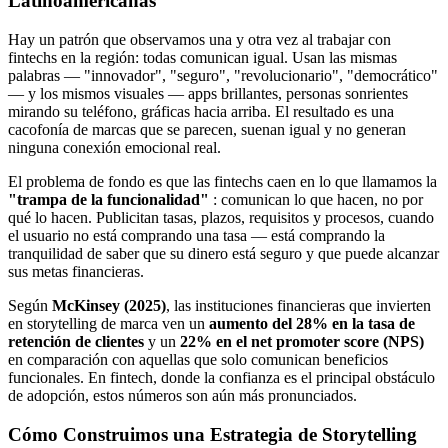
Latinoamericanas
Hay un patrón que observamos una y otra vez al trabajar con
fintechs en la región: todas comunican igual. Usan las mismas
palabras — "innovador", "seguro", "revolucionario", "democrático"
— y los mismos visuales — apps brillantes, personas sonrientes
mirando su teléfono, gráficas hacia arriba. El resultado es una
cacofonía de marcas que se parecen, suenan igual y no generan
ninguna conexión emocional real.
El problema de fondo es que las fintechs caen en lo que llamamos la
"trampa de la funcionalidad"
: comunican lo que hacen, no por
qué lo hacen. Publicitan tasas, plazos, requisitos y procesos, cuando
el usuario no está comprando una tasa — está comprando la
tranquilidad de saber que su dinero está seguro y que puede alcanzar
sus metas financieras.
Según
McKinsey (2025)
, las instituciones financieras que invierten
en storytelling de marca ven un
aumento del 28% en la tasa de
retención de clientes
y un
22% en el net promoter score (NPS)
en comparación con aquellas que solo comunican beneficios
funcionales. En fintech, donde la confianza es el principal obstáculo
de adopción, estos números son aún más pronunciados.
Cómo Construimos una Estrategia de Storytelling