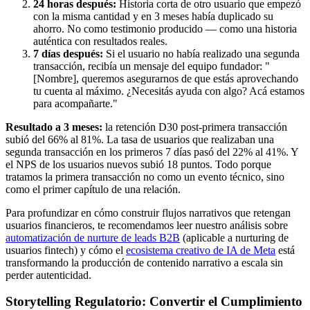
24 horas después:
Historia corta de otro usuario que empezó
con la misma cantidad y en 3 meses había duplicado su
ahorro. No como testimonio producido — como una historia
auténtica con resultados reales.
7 días después:
Si el usuario no había realizado una segunda
transacción, recibía un mensaje del equipo fundador: "
[Nombre], queremos asegurarnos de que estás aprovechando
tu cuenta al máximo. ¿Necesitás ayuda con algo? Acá estamos
para acompañarte."
Resultado a 3 meses:
la retención D30 post-primera transacción
subió del 66% al 81%. La tasa de usuarios que realizaban una
segunda transacción en los primeros 7 días pasó del 22% al 41%. Y
el NPS de los usuarios nuevos subió 18 puntos. Todo porque
tratamos la primera transacción no como un evento técnico, sino
como el primer capítulo de una relación.
Para profundizar en cómo construir flujos narrativos que retengan
usuarios financieros, te recomendamos leer nuestro análisis sobre
automatización de nurture de leads B2B
(aplicable a nurturing de
usuarios fintech) y cómo el
ecosistema creativo de IA de Meta
está
transformando la producción de contenido narrativo a escala sin
perder autenticidad.
Storytelling Regulatorio: Convertir el Cumplimiento