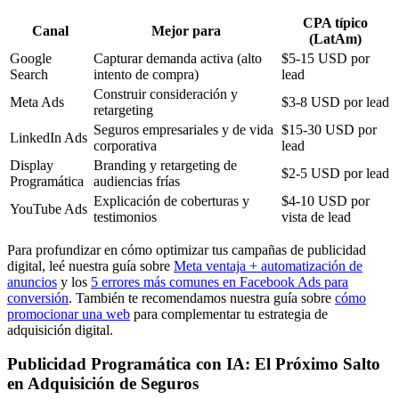
CPA típico
Canal
Mejor para
(LatAm)
Google
Capturar demanda activa (alto
$5-15 USD por
Search
intento de compra)
lead
Construir consideración y
Meta Ads
$3-8 USD por lead
retargeting
Seguros empresariales y de vida
$15-30 USD por
LinkedIn Ads
corporativa
lead
Display
Branding y retargeting de
$2-5 USD por lead
Programática
audiencias frías
Explicación de coberturas y
$4-10 USD por
YouTube Ads
testimonios
vista de lead
Para profundizar en cómo optimizar tus campañas de publicidad
digital, leé nuestra guía sobre
Meta ventaja + automatización de
anuncios
y los
5 errores más comunes en Facebook Ads para
conversión
. También te recomendamos nuestra guía sobre
cómo
promocionar una web
para complementar tu estrategia de
adquisición digital.
Publicidad Programática con IA: El Próximo Salto
en Adquisición de Seguros