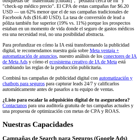
búsquedas de "maternidad [ciudad]", "pediatra cerca de mí" y
"check-up médico precio". El CPA de estas campañas fue $6.20
USD — un 62% menor que el de sus campañas tradicionales de
Facebook Ads ($16.40 USD). La tasa de conversión de lead a
póliza también fue superior (19% vs. 11%) porque los prospectos
estaban en un momento de vida donde el seguro de gastos médicos
era una necesidad real, no una posibilidad abstracta.
Para profundizar en cómo la IA está transformando la publicidad
digital, te recomendamos nuestra guía sobre
Meta ventaja +
automatización de anuncios
, nuestro análisis de los
conectores de IA
de Meta Ads
y cómo el
ecosistema creativo de IA de Meta
está
cambiando las reglas de la producción publicitaria.
Combiná tus campañas de publicidad digital con
automatización y
chatbots para seguros
para capturar leads 24/7 y calificarlos
automáticamente antes de pasarlos a tu equipo de ventas.
¿Listo para escalar la adquisición digital de tu aseguradora?
Contactanos
para una auditoría gratuita de tus campañas actuales y
una propuesta de optimización con metas de CPA y ROAS.
Nuestras Capacidades
Campañas de Search para Seguros (Google Ads)