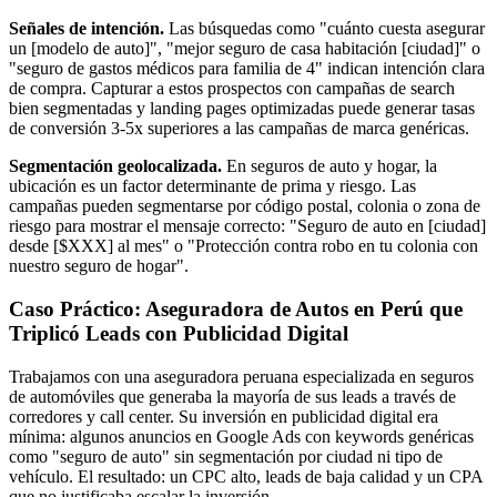
Señales de intención.
Las búsquedas como "cuánto cuesta asegurar
un [modelo de auto]", "mejor seguro de casa habitación [ciudad]" o
"seguro de gastos médicos para familia de 4" indican intención clara
de compra. Capturar a estos prospectos con campañas de search
bien segmentadas y landing pages optimizadas puede generar tasas
de conversión 3-5x superiores a las campañas de marca genéricas.
Segmentación geolocalizada.
En seguros de auto y hogar, la
ubicación es un factor determinante de prima y riesgo. Las
campañas pueden segmentarse por código postal, colonia o zona de
riesgo para mostrar el mensaje correcto: "Seguro de auto en [ciudad]
desde [$XXX] al mes" o "Protección contra robo en tu colonia con
nuestro seguro de hogar".
Caso Práctico: Aseguradora de Autos en Perú que
Triplicó Leads con Publicidad Digital
Trabajamos con una aseguradora peruana especializada en seguros
de automóviles que generaba la mayoría de sus leads a través de
corredores y call center. Su inversión en publicidad digital era
mínima: algunos anuncios en Google Ads con keywords genéricas
como "seguro de auto" sin segmentación por ciudad ni tipo de
vehículo. El resultado: un CPC alto, leads de baja calidad y un CPA
que no justificaba escalar la inversión.