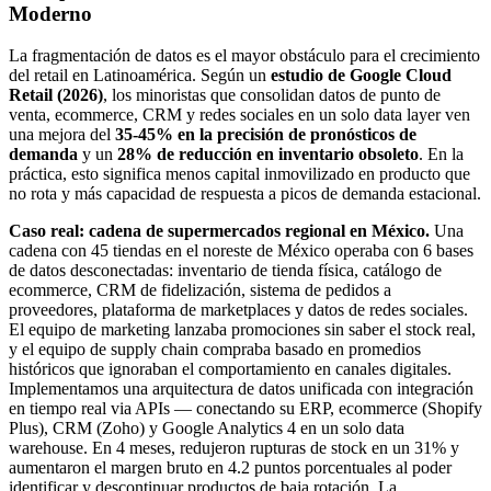
Moderno
La fragmentación de datos es el mayor obstáculo para el crecimiento
del retail en Latinoamérica. Según un
estudio de Google Cloud
Retail (2026)
, los minoristas que consolidan datos de punto de
venta, ecommerce, CRM y redes sociales en un solo data layer ven
una mejora del
35-45% en la precisión de pronósticos de
demanda
y un
28% de reducción en inventario obsoleto
. En la
práctica, esto significa menos capital inmovilizado en producto que
no rota y más capacidad de respuesta a picos de demanda estacional.
Caso real: cadena de supermercados regional en México.
Una
cadena con 45 tiendas en el noreste de México operaba con 6 bases
de datos desconectadas: inventario de tienda física, catálogo de
ecommerce, CRM de fidelización, sistema de pedidos a
proveedores, plataforma de marketplaces y datos de redes sociales.
El equipo de marketing lanzaba promociones sin saber el stock real,
y el equipo de supply chain compraba basado en promedios
históricos que ignoraban el comportamiento en canales digitales.
Implementamos una arquitectura de datos unificada con integración
en tiempo real via APIs — conectando su ERP, ecommerce (Shopify
Plus), CRM (Zoho) y Google Analytics 4 en un solo data
warehouse. En 4 meses, redujeron rupturas de stock en un 31% y
aumentaron el margen bruto en 4.2 puntos porcentuales al poder
identificar y descontinuar productos de baja rotación. La