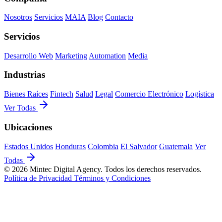
Nosotros
Servicios
MAIA
Blog
Contacto
Servicios
Desarrollo Web
Marketing
Automation
Media
Industrias
Bienes Raíces
Fintech
Salud
Legal
Comercio Electrónico
Logística
Ver Todas
Ubicaciones
Estados Unidos
Honduras
Colombia
El Salvador
Guatemala
Ver
Todas
© 2026 Mintec Digital Agency. Todos los derechos reservados.
Política de Privacidad
Términos y Condiciones