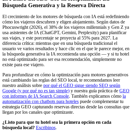
Búsqueda Generativa y la Reserva Directa
El crecimiento de los motores de búsqueda con IA está redefiniendo
cómo los viajeros descubren y eligen alojamiento. Según datos de
Phocuswright (2026), el 38% de los viajeros millennials y Gen Z ya
usa asistentes de IA (ChatGPT, Gemini, Perplexity) para planificar
sus viajes, y este porcentaje se proyecta al 55% para 2027. La
diferencia crítica: mientras que en una búsqueda tradicional el
usuario ve varios resultados y hace clic en el que le parece mejor, en
la búsqueda generativa la IA recomienda una opción — y si tu hotel
no está optimizado para ser esa recomendación, simplemente no
existe para ese viajero.
Para profundizar en cómo la optimización para motores generativos
está cambiando las reglas del SEO local, te recomendamos leer
nuestro análisis sobre
por qué el GEO sigue siendo SEO según
Google (y por qué no es tan simple)
y nuestra guía práctica de
GEO
con informes de IA Search Console
. También explicamos cómo
la
automatización con chatbots para hoteles
puede complementar tu
estrategia GEO capturando reservas directas desde las consultas que
llegan por los canales que optimizaste.
¿Listo para que tu hotel sea la primera opción en cada
búsqueda local?
Escribinos
.