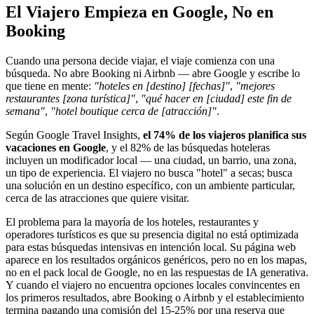
El Viajero Empieza en Google, No en
Booking
Cuando una persona decide viajar, el viaje comienza con una
búsqueda. No abre Booking ni Airbnb — abre Google y escribe lo
que tiene en mente:
"hoteles en [destino] [fechas]"
,
"mejores
restaurantes [zona turística]"
,
"qué hacer en [ciudad] este fin de
semana"
,
"hotel boutique cerca de [atracción]"
.
Según Google Travel Insights,
el 74% de los viajeros planifica sus
vacaciones en Google
, y el 82% de las búsquedas hoteleras
incluyen un modificador local — una ciudad, un barrio, una zona,
un tipo de experiencia. El viajero no busca "hotel" a secas; busca
una solución en un destino específico, con un ambiente particular,
cerca de las atracciones que quiere visitar.
El problema para la mayoría de los hoteles, restaurantes y
operadores turísticos es que su presencia digital no está optimizada
para estas búsquedas intensivas en intención local. Su página web
aparece en los resultados orgánicos genéricos, pero no en los mapas,
no en el pack local de Google, no en las respuestas de IA generativa.
Y cuando el viajero no encuentra opciones locales convincentes en
los primeros resultados, abre Booking o Airbnb y el establecimiento
termina pagando una comisión del 15-25% por una reserva que