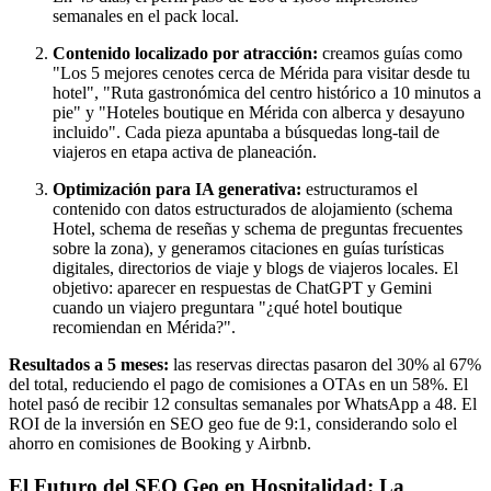
semanales en el pack local.
Contenido localizado por atracción:
creamos guías como
"Los 5 mejores cenotes cerca de Mérida para visitar desde tu
hotel", "Ruta gastronómica del centro histórico a 10 minutos a
pie" y "Hoteles boutique en Mérida con alberca y desayuno
incluido". Cada pieza apuntaba a búsquedas long-tail de
viajeros en etapa activa de planeación.
Optimización para IA generativa:
estructuramos el
contenido con datos estructurados de alojamiento (schema
Hotel, schema de reseñas y schema de preguntas frecuentes
sobre la zona), y generamos citaciones en guías turísticas
digitales, directorios de viaje y blogs de viajeros locales. El
objetivo: aparecer en respuestas de ChatGPT y Gemini
cuando un viajero preguntara "¿qué hotel boutique
recomiendan en Mérida?".
Resultados a 5 meses:
las reservas directas pasaron del 30% al 67%
del total, reduciendo el pago de comisiones a OTAs en un 58%. El
hotel pasó de recibir 12 consultas semanales por WhatsApp a 48. El
ROI de la inversión en SEO geo fue de 9:1, considerando solo el
ahorro en comisiones de Booking y Airbnb.
El Futuro del SEO Geo en Hospitalidad: La